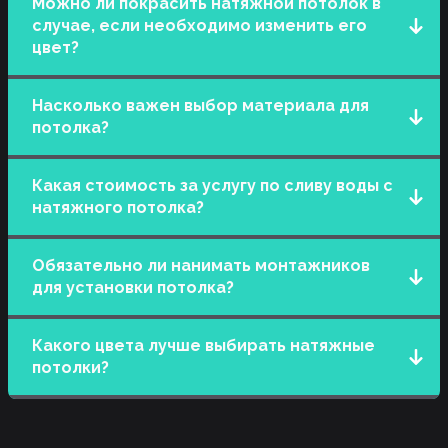
Можно ли покрасить натяжной потолок в
случае, если необходимо изменить его
цвет?
Натяжные потолки не предназначены для
Насколько важен выбор материала для
покраски, особенно, изготовленные из ПВХ-
потолка?
пленки. Иногда возможно перекрасить тканевую
основу. Но лучше изначально выбирать наиболее
Тип материала зависит исключительно от
подходящий оттенок потолка.
Какая стоимость за услугу по сливу воды с
собственных предпочтений. Стоит только
натяжного потолка?
учитывать, что глянцевые поверхности могут
сильно пачкаться и больше подвержены
Стоимость за данную услугу начинается от 3000
возникновению царапин.
Обязательно ли нанимать монтажников
тыс руб.
для установки потолка?
Закрепить полотно можно самостоятельно, но
Какого цвета лучше выбирать натяжные
при работе со светильниками лучше довериться
потолки?
электромонтеру, так как работать с
электричеством без навыков очень опасно!
В первую очередь нужно ориентироваться на
основную цветовую гамму комнаты, а также