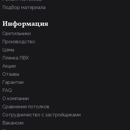
3D
В комнату
Подбор материала
Многоуровневые
Для офиса
С трековыми светильниками
Для бассейна
Информация
Парящие
Светильники
С фотопечатью
Производство
Цены
Пленка ПВХ
Акции
Отзывы
Гарантии
FAQ
О компании
Сравнение потолков
Сотрудничество с застройщиками
Вакансии