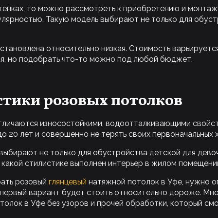
ттенках, то можно рассмотреть к приобретению и монта
пулярностью. Такую модель выбирают не только для обус
становлена относительно низкая. Стоимость варьируется
ля, но подобрать что-то можно под любой бюджет.
стики розовых потолков
отличаются износостойкими, водоотталкивающими свойст
о 20 лет и совершенно не терять своих первоначальных 
выбирают не только для обустройства детской для девоч
 в какой стилистике выполнен интерьер в жилом помещени
рать розовый
глянцевый
натяжной потолок в Уфе, нужно о
у первый вариант будет стоить относительно дороже. Мно
олок в Уфе без узоров и прочей обработки, который смо