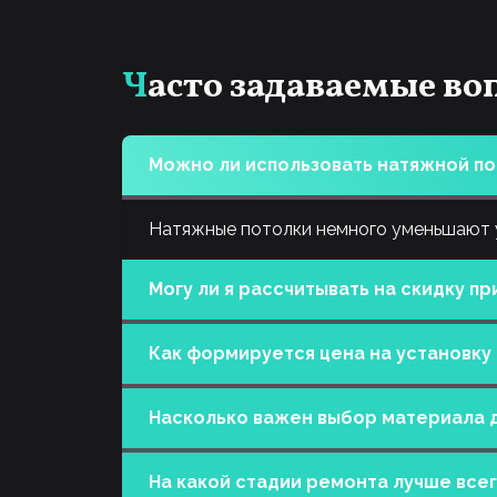
Часто задаваемые в
Можно ли использовать натяжной п
Натяжные потолки немного уменьшают у
Могу ли я рассчитывать на скидку п
Да. Более подробную консультацию мож
Как формируется цена на установку 
В расчет стоимости натяжного потолка 
Насколько важен выбор материала д
(плинтуса) по периметру, профиль (баге
непосредственно сам монтаж потолка.
Тип материала зависит исключительно о
после того, как замерщик нашей компан
На какой стадии ремонта лучше все
пачкаться и больше подвержены возник