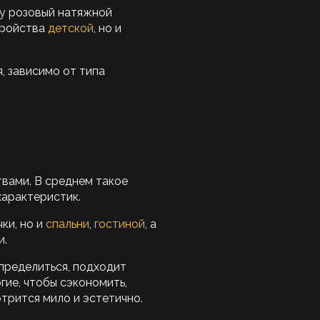
жу розовый натяжной
тройства
детской
, но и
, зависимо от типа
вами. В среднем такое
характеристик.
ки, но и
спальни
,
гостиной
, а
и.
пределиться, подходит
гие, чтобы сэкономить,
трится мило и эстетично.