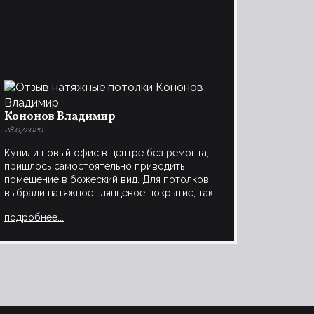
Кононов Владимир
28.07.2020
Купили новый офис в центре без ремонта,
пришлось самостоятельно приводить
помещение в божеский вид. Для потолков
выбрали натяжное глянцевое покрытие, так
как уже не оставалось ни времени, ни сил
подробнее...
на штукатурку. Полгода уже работаем в
обычном режиме, а потолки как будто
вчера установлены были. Рекомендую, не
пожалеете!