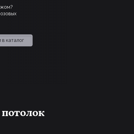
ажом?
розовых
 в каталог
 потолок