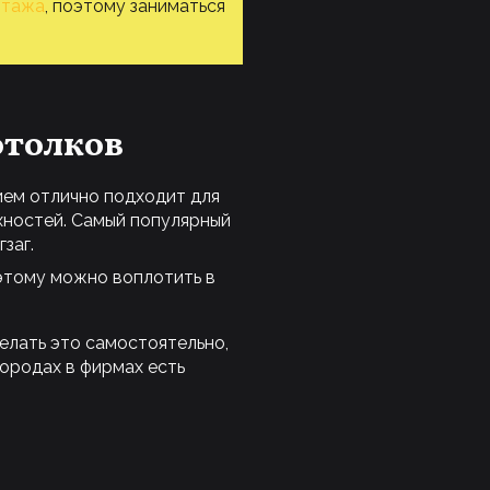
нтажа
, поэтому заниматься
отолков
рием отлично подходит для
хностей. Самый популярный
заг.
 этому можно воплотить в
елать это самостоятельно,
городах в фирмах есть