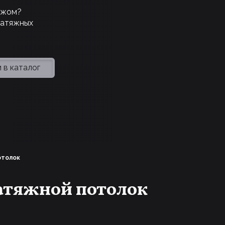
ажом?
натяжных
 в каталог
отолок
тяжной потолок