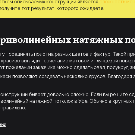
атком описываемых конструкций является
сложность мо
получите тот результат, которого ожидаете.
криволинейных натяжных п
гут соединять полотна разных цветов и фактур. Такой п
 красиво выглядит сочетание матовой и глянцевой повер
от пожеланий заказчика можно сделать овал, полукруг, зиг
касы позволяют создавать несколько ярусов. Благодаря
конструкции бывает довольно сложно. Если вы решите сд
риволинейный натяжной потолок в Уфе. Обычно в крупных 
правильно.
ия