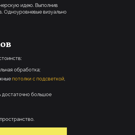
нерскую идею. Выполнив
в. Одноуровневые визуально
ов
стоинств:
ельная обработка;
яжные
потолки с подсветкой
,
ь достаточно большое
 пространство.